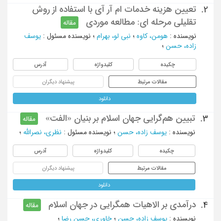
تعیین هزینه خدمات ام آر آی با استفاده از روش
2.
تقلیلی مرحله ای: مطالعه موردی
مقاله
نویسنده
:
هومن، کاوه
؛
نبی لو، بهرام
؛
نویسنده مسئول
:
یوسف
زاده، حسن
؛
چکیده
کلیدواژه
آدرس
مقالات مرتبط
پیشنهاد دیگران
دانلود
تبیین هم‌گرایی جهان اسلام بر بنیان «الفت»
3.
مقاله
نویسنده
:
یوسف زاده، حسن
؛
نویسنده مسئول
:
نظری، نصرالله
؛
چکیده
کلیدواژه
آدرس
مقالات مرتبط
پیشنهاد دیگران
دانلود
درآمدی بر الاهیات همگرایی در جهان اسلام
4.
مقاله
نویسنده
:
یوسف زاده، حسن
؛
خاوری، حسن رضا
؛