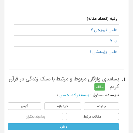
رتبه (تعداد مقاله)
علمی-ترویجی 7
ب 7
علمی-پژوهشی 1
بسامدی واژگان مربوط و مرتبط با سبک زندگی در قرآن
1.
کریم
مقاله
نویسنده مسئول
:
یوسف زاده، حسن
؛
چکیده
کلیدواژه
آدرس
مقالات مرتبط
پیشنهاد دیگران
دانلود