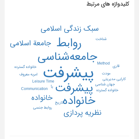
کلیدواژه های مرتبط
سبک زندگی اسلامی
رواﺑﻂ
شناخت
جامعة اسلامی
جامعه‌شناسی
Method
پیشرفت
قاری
خانواده گسترده
مودت
امربه معروف
کارایی مدیریتی
Leisure Time
پیشرفت
جهان شناسی
بآ
Communication
خانواده گسترده
خانواده
خانواده
تاریخ
روابط جنسی
نظریه پردازی