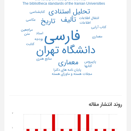
The bibliotheca standards of the Iranian Universities
تحلیل استنادی
کتابشناسی
تألیف
انتقال اطلاعات
تاریخ
عکاسی
اطلاعات
کتاب آرایی
فارسی
مراجعین
اسناد
متن
معماری
بودجه
کتابت
دانشگاه تهران
منابع هنری
معماری
پاپیروس
کتاب‏ها
پایان نامه های دکترا
مجلات هسته و ماورای هسته
روند انتشار مقاله
2
1