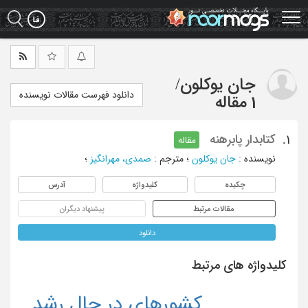
Ski
t
mai
conten
جان یوکلون
/
دانلود فهرست مقالات نویسنده
1 مقاله
کتابدار پابرهنه
1.
مقاله
نویسنده
:
جان یوکلون
؛
مترجم
:
صمدی، مهرانگیز
؛
چکیده
کلیدواژه
آدرس
مقالات مرتبط
پیشنهاد دیگران
دانلود
کلیدواژه های مرتبط
کشورهای در حال رشد