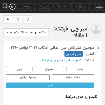
Ski
t
mai
conten
میر چی، فرشته
/
دانلود فهرست مقالات نویسنده
1 مقاله
دومین کنفرانس بین المللی امانات 19-21 نوامبر 1990-
1.
لندن
خبر و گزارش
گزارشگر
:
ضمیری، امیره
؛
میر چی، فرشته
؛
چکیده
کلیدواژه
آدرس
مقالات مرتبط
پیشنهاد دیگران
دانلود
کلیدواژه های مرتبط