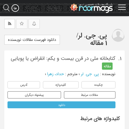
Ski
t
mai
conten
پی. جی. لر
/
دانلود فهرست مقالات نویسنده
1 مقاله
کتابخانه ملی در قرن بیست و یکم: انقراض یا پویایی
1.
مقاله
نویسنده
:
پی. جی. لر
؛
مترجم
:
حداد، زهرا
؛
چکیده
کلیدواژه
آدرس
مقالات مرتبط
پیشنهاد دیگران
دانلود
کلیدواژه های مرتبط