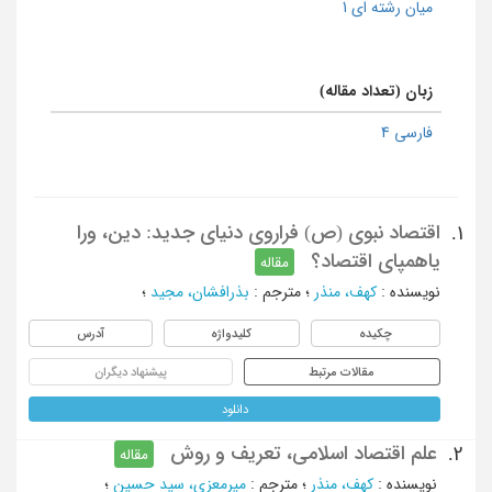
میان رشته ای 1
زبان (تعداد مقاله)
فارسی 4
اقتصاد نبوی (ص) فراروی دنیای جدید: دین، ورا
1.
یاهمپای اقتصاد؟
مقاله
نویسنده
:
کهف، منذر
؛
مترجم
:
بذرافشان، مجید
؛
چکیده
کلیدواژه
آدرس
مقالات مرتبط
پیشنهاد دیگران
دانلود
علم اقتصاد اسلامی، تعریف و روش
2.
مقاله
نویسنده
:
کهف، منذر
؛
مترجم
:
میرمعزی، سید حسین
؛