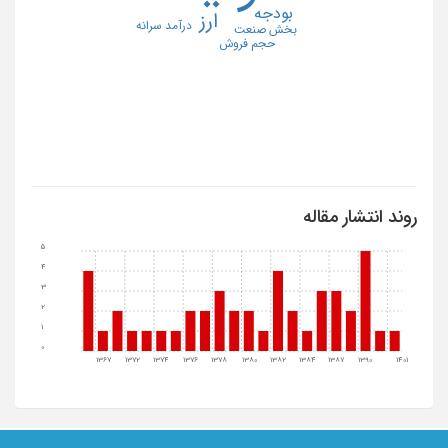
بودجه
ارز
درآمد سرانه
بخش صنعت
حجم فروش
روند انتشار مقاله
5
4
3
2
1
0
1367
1372
1374
1376
1378
1380
1382
1384
1387
1390
1401