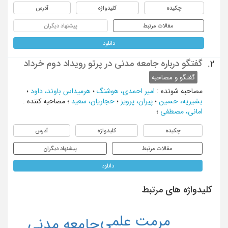
چکیده
کلیدواژه
آدرس
مقالات مرتبط
پیشنهاد دیگران
دانلود
گفتگو درباره جامعه مدنی در پرتو رویداد دوم خرداد
2.
گفتگو و مصاحبه
مصاحبه شونده
:
امیر احمدی، هوشنگ
؛
هرمیداس باوند، داود
؛
بشیریه، حسین
؛
پیران، پرویز
؛
حجاریان، سعید
؛
مصاحبه کننده
:
امانی، مصطفی
؛
چکیده
کلیدواژه
آدرس
مقالات مرتبط
پیشنهاد دیگران
دانلود
کلیدواژه های مرتبط
مرمت علمی
جامعه مدنی