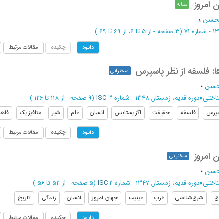
 امروز
مقاله
الحسن
؛
(‎3 صفحه -
از 5 تا 6،
از 69 تا 69
)
چکیده
مقالات مرتبط
دانلود
ا: فلسفه از نظر پاسپرس
سخنرانی
لحسن
؛
ناختی
»
دوره قديم، زمستان 1348 - شماره 3
ISC
(‎9 صفحه -
از 118 تا 126
)
سپرس
فلسفه
حقیقت
اگزیستانس
انسان
علم
شیر
متافیزیک
فاهم
چکیده
مقالات مرتبط
دانلود
 امروز
سخنرانی
لحسن
؛
ناختی
»
دوره قديم، زمستان 1347 - شماره 2
ISC
(‎5 صفحه -
از 52 تا 56
)
ق
شرق‌شناسی
غرب
عینیت
جهان امروز
انسان
زندگی
تاریخ
چکیده
مقالات مرتبط
دانلود