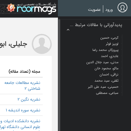
Ski
t
ورود
عضویت
mai
conten
پدیدآورانی با مقالات مرتبط ...
کرمی، حسین
جلیلی، اب
لوییز فوئر
پیروزکار، محمد رضا
عابدی، احمد
مدنی، سید جلال الدین
ماکو، محمود خان
مجله (تعداد مقاله)
نراقی، احسان
ثقفی، سید محمد
نشریه مطالعات جامعه
حسینی، سید علی اکبر
شناختی 2
سباعی، مصطفی
نشریه نگین 2
نشریه سوره اندیشه 1
نشریه دانشکده ادبیات و
علوم انسانی دانشگاه تهرا