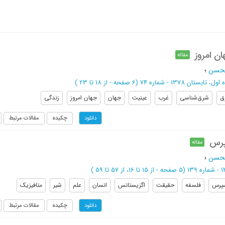
ن امروز
مقاله
الحسن
؛
ول، تابستان 1378 - شماره 74
(‎6 صفحه -
از 18 تا 23
)
ق
شرق‌شناسی
غرب
عینیت
جهان
جهان امروز
زندگی
چکیده
مقالات مرتبط
دانلود
پرس
مقاله
الحسن
؛
(‎5 صفحه -
از 15 تا 16،
از 57 تا 59
)
سپرس
فلسفه
حقیقت
اگزیستانس
انسان
علم
شیر
متافیزیک
چکیده
مقالات مرتبط
دانلود