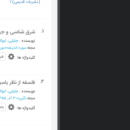
(نشریات قدیمی) 1
1.
شرق شناسی و جها
نویسنده
:
جلیلی، ابو
مجله
:
سوره اندیشه
»
دوره ا
شر
کلیدواژه ها
:
2.
فلسفه از نظر یاس
نویسنده
:
جلیلی، ابو
مجله
:
نگین
»
30 آذر 1355 - شماره 139
یا
کلیدواژه ها
: