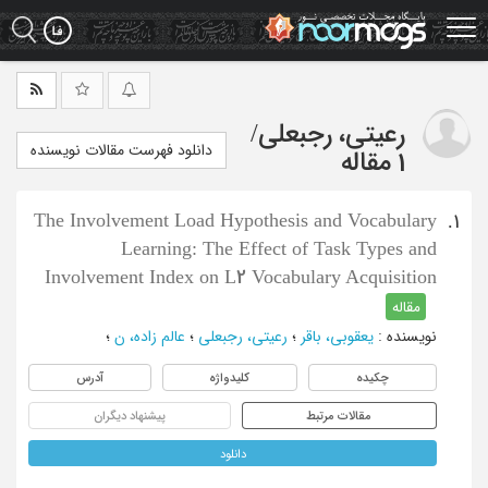
Ski
t
mai
conten
رعیتی، رجبعلی
/
دانلود فهرست مقالات نویسنده
1 مقاله
The Involvement Load Hypothesis and Vocabulary
1.
Learning: The Effect of Task Types and
Involvement Index on L2 Vocabulary Acquisition
مقاله
نویسنده
:
یعقوبی، باقر
؛
رعیتی، رجبعلی
؛
عالم زاده، ن
؛
چکیده
کلیدواژه
آدرس
مقالات مرتبط
پیشنهاد دیگران
دانلود