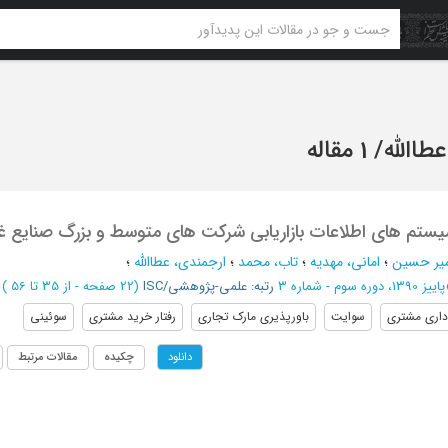
طاالله
/
1 مقاله
تم های اطلاعات بازاریابی شرکت های متوسط و بزرگ صنایع غ
میر حسین
؛
امانی، مهدیه
؛
تاب، محمد
؛
ارجمندی، عطاالله
؛
پاییز 1390، دوره سوم - شماره 3
رتبه: علمی-پژوهشی/ISC
(‎22 صفحه -
از 35 تا 56
)
داری مشتری
سوایت
باورپذیری مارک تجاری
رفتار خرید مشتری
سوئینی
چکیده
مقالات مرتبط
دانلود