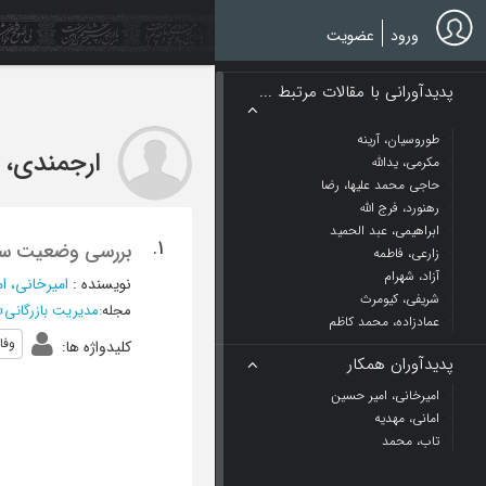
Ski
t
ورود
عضویت
mai
conten
پدیدآورانی با مقالات مرتبط ...
طوروسیان، آرینه
ارجمندی، ع
مکرمی، یدالله
حاجی محمد علیها، رضا
رهنورد، فرج الله
ابراهیمی، عبد الحمید
1.
بررسی وضعیت سیس
زارعی، فاطمه
آزاد، شهرام
نویسنده
:
امیرخانی، ا
شریفی، کیومرث
مجله
:
مدیریت بازرگانی
»
عمادزاده، محمد کاظم
وفا
کلیدواژه ها
:
پدیدآوران همکار
امیرخانی، امیر حسین
امانی، مهدیه
تاب، محمد