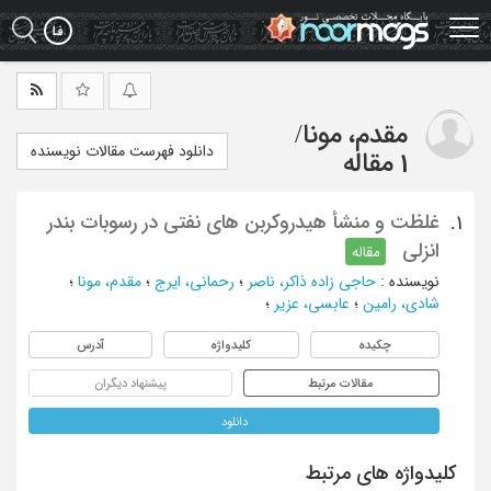
Ski
t
mai
conten
مقدم، مونا
/
دانلود فهرست مقالات نویسنده
1 مقاله
غلظت و منشأ هیدروکربن های نفتی در رسوبات بندر
1.
انزلی
مقاله
نویسنده
:
حاجی زاده ذاکر، ناصر
؛
رحمانی، ایرج
؛
مقدم، مونا
؛
شادی، رامین
؛
عابسی، عزیر
؛
چکیده
کلیدواژه
آدرس
مقالات مرتبط
پیشنهاد دیگران
دانلود
کلیدواژه های مرتبط