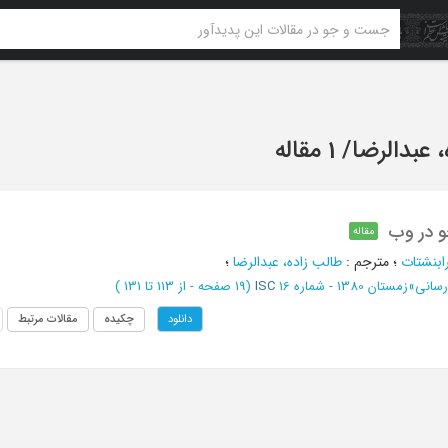
 عبدالرضا
/
1 مقاله
 در وب
مقاله
رابنشتات
؛
مترجم
:
طالب زاده، عبدالرضا
؛
رسانی
»
زمستان 1380 - شماره 16
ISC
(‎19 صفحه -
از 113 تا 131
)
چکیده
مقالات مرتبط
دانلود