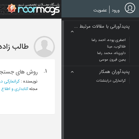
Ski
t
ورود
عضویت
mai
conten
پدیدآورانی با مقالات مرتبط ...
اصغری پوده، احمد رضا
طالب زاده،
طلاکوب، مینا
داورپناه، محمد رضا
یمین فیروز، موسی
1.
روش های جستجو
پدیدآوران همکار
کرانمارکی درابنشتات
نویسنده
:
کرانمارکی د
مجله
:
کتابداری و اطلاع 