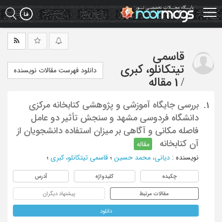
Ski
t
mai
conten
قاسمی
تیتکانلو، کبری
دانلود فهرست مقالات نویسنده
/
1 مقاله
بررسی جایگاه آموزشی و پژوهشی کتابخانه مرکزی
1.
دانشگاه فردوسی مشهد و سنجش تأثیر دو عامل
فاصله مکانی و آگاهی بر میزان استفاده دانشجویان از
آن کتابخانه
مقاله
نویسنده
:
دیانی، محمد حسین
؛
قاسمی تیتکانلو، کبری
؛
چکیده
کلیدواژه
آدرس
مقالات مرتبط
پیشنهاد دیگران
دانلود