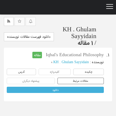
Ski
t
mai
conten
KH . Ghulam
Sayyidain
دانلود فهرست مقالات نویسنده
/
1 مقاله
Iqbal's Educational Philosophy
1.
مقاله
نویسنده
:
KH . Ghulam Sayyidain
؛
چکیده
کلیدواژه
آدرس
مقالات مرتبط
پیشنهاد دیگران
دانلود