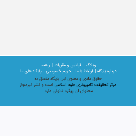
وبلاگ |
قوانین و مقررات |
راهنما
درباره پایگاه |
ارتباط با ما |
حریم خصوصی |
پایگاه های ما
حقوق مادی و معنوی اين پايگاه متعلق به
مرکز تحقیقات کامپیوتری علوم اسلامی
است و نشر غیرمجاز
محتوای آن پیگرد قانونی دارد.