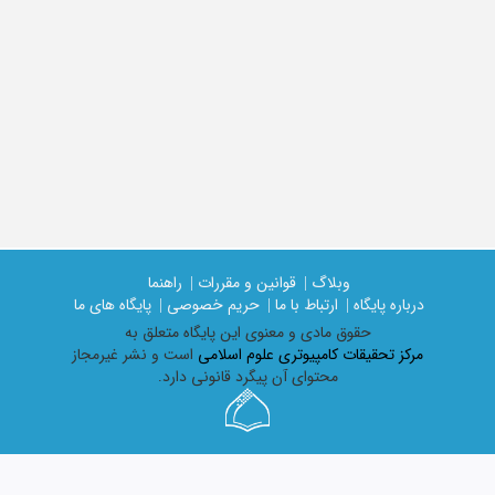
وبلاگ |
قوانین و مقررات |
راهنما
درباره پایگاه |
ارتباط با ما |
حریم خصوصی |
پایگاه های ما
حقوق مادی و معنوی اين پايگاه متعلق به
مرکز تحقیقات کامپیوتری علوم اسلامی
است و نشر غیرمجاز
محتوای آن پیگرد قانونی دارد.