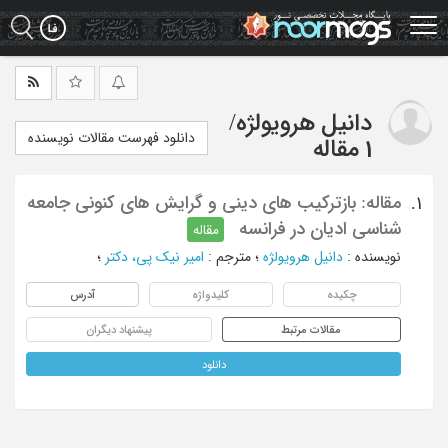
Ski
t
mai
conten
دانیل هرویولژه
/
دانلود فهرست مقالات نویسنده
1 مقاله
مقاله: بازترکیب های دینی و گرایش های کنونی جامعه
1.
شناسی ادیان در فرانسه
مقاله
نویسنده
:
دانیل هرویولژه
؛
مترجم
:
امیر نیک پی، دکتر
؛
چکیده
کلیدواژه
آدرس
مقالات مرتبط
پیشنهاد دیگران
دانلود