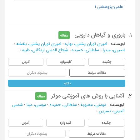
علمی-پژوهشی 1
باروری و گیاهان دارویی
1.
مقاله
نویسنده
:
امیری توران پشتی، بهاره
؛
امیری توران پشتی، بنفشه
؛
نصیری، میترا
؛
سلطانی، حمیده
؛
شجاع الدینی اردکانی، طیبه
؛
چکیده
کلیدواژه
آدرس
مقالات مرتبط
پیشنهاد دیگران
دانلود
آشنایی با روش های آموزشی موثر
2.
مقاله
نویسنده
:
مومني، محبوبه
؛
سلطاني، حميده
؛
مومني، مينا
؛
شمس
الديني، نسرين
؛
چکیده
کلیدواژه
آدرس
مقالات مرتبط
پیشنهاد دیگران