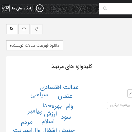
پایگاه های ما
دانلود فهرست مقالات نویسنده
کلیدواژه های مرتبط
عدالت اقتصادی
سیاسی
م
عثمان
خدا
وام
بهره
پیشنهاد دیگران
پیامبر
ارزش
سود
اسلام
مردم
جنبش اشغال وال‌استریت