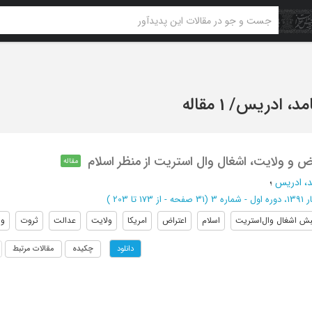
مد، ادریس
/
1 مقاله
اض و ولایت، اشغال وال استریت از منظر اسلام
مقاله
، ادریس
؛
ه اول - شماره 3
(‎31 صفحه -
از 173 تا 203
)
ش اشغال وال‌استریت
اسلام
اعتراض
امریکا
ولایت
عدالت
ثروت
وا
چکیده
مقالات مرتبط
دانلود