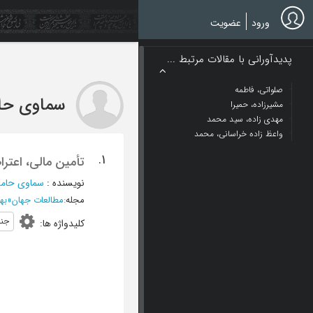
Ski
t
ورود
عضویت
mai
conten
پدیدآورانی با مقالات مرتبط ...
صلواتی، فاطمه
سماوی حا
مشیرزاده، حمیرا
مهدی زاده، سید محمد
واعظ زاده خراسانی، محمد
1.
تأمین مالی، اعتر
نویسنده
:
سماوی حامد
مجله
:
مطالعات جهان
»
بهار 1391، دور
جنب
کلیدواژه ها
: