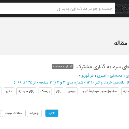
های سرمایه گذاری مشترک
گفتگو و مصاحبه
ی
؛
محسنی
؛
امیری
؛
قراگوزلو
؛
یازدهم، خرداد و تیر 1390 - شماره های 3 و 4
(‎32 صفحه -
از 135 تا 166
)
ایه
صندوق‌های سرمایه‌گذاری
بورس
بازار
ریسک
بازار سرمایه
مدیر
چکیده
مقالات مرتبط
دانلود