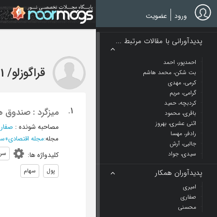
Ski
t
ورود
عضویت
mai
conten
پدیدآورانی با مقالات مرتبط ...
احمدپور، احمد
قراگوزلو
/
1 مقاله
بت شکن، محمد هاشم
کرمی، مهدی
گرامی، مریم
کردبچه، حمید
1.
میزگرد : صندوق 
باقری، محمود
اثنی عشری، بهروز
مصاحبه شونده
:
صفار
رادفر، مهسا
مجله
:
مجله اقتصادی
»
سال 
جالبی، آرش
سرم
سیدی، جواد
کلیدواژه ها
:
پول
سهام
پدیدآوران همکار
امیری
صفاری
محسنی