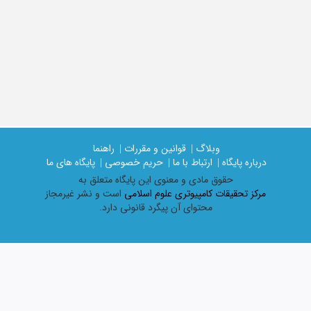
وبلاگ |
قوانین و مقررات |
راهنما
درباره پایگاه |
ارتباط با ما |
حریم خصوصی |
پایگاه های ما
حقوق مادی و معنوی اين پايگاه متعلق به
مرکز تحقیقات کامپیوتری علوم اسلامی
است و نشر غیرمجاز
محتوای آن پیگرد قانونی دارد.