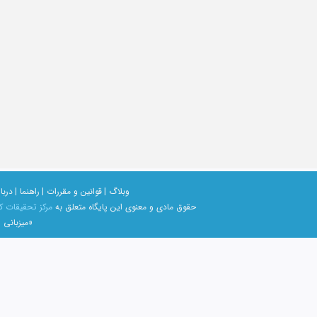
وبلاگ |
قوانین و مقررات |
راهنما |
دربار
حقوق مادی و معنوی اين پايگاه متعلق به
مرکز تحقیقات ک
«میزبانی