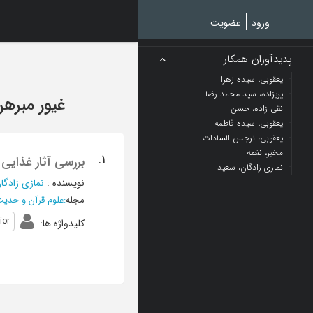
Ski
t
ورود
عضویت
mai
conten
پدیدآوران همکار
یعقوبی، سیده زهرا
پریزاده، سید محمد رضا
غیور مبره
نقی زاده، حسن
یعقوبی، سیده فاطمه
یعقوبی، نرجس السادات
مخبر، نغمه
1.
بررسی آثار غذایی
نمازی زادگان، سعید
نویسنده
:
نمازی زادگا
مجله
:
علوم قرآن و حدی
ior
کلیدواژه ها
: