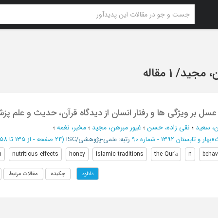
ن، مجید
/
1 مقاله
 عسل بر ویژگی ها و رفتار انسان از دیدگاه قرآن، حدیث و علم پز
ن، سعید
؛
نقی زاده، حسن
؛
غیور مبرهن، مجید
؛
مخبر، نغمه
؛
ث
»
بهار و تابستان 1392 - شماره 90
رتبه: علمی-پژوهشی/ISC
(‎24 صفحه -
از 135 تا 158
n
nutritious effects
honey
Islamic traditions
the Qur’ā
n
behav
چکیده
مقالات مرتبط
دانلود