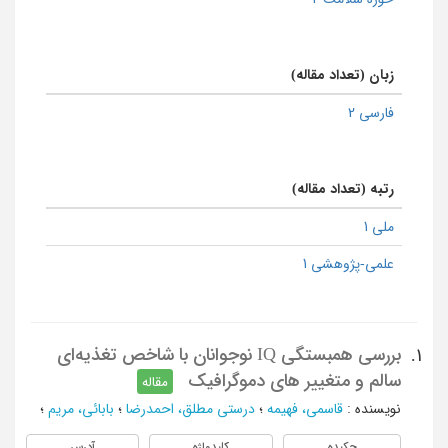
زبان (تعداد مقاله)
فارسی 2
رتبه (تعداد مقاله)
ملی 1
علمی-پژوهشی 1
بررسی همبستگی IQ نوجوانان با شاخص تغذیه‌ای
1.
سالم و متغییر های دموگرافیک
مقاله
نویسنده
:
قاسمی، فهیمه
؛
درستی مطلق، احمدرضا
؛
بابائی، مریم
؛
چکیده
کلیدواژه
آدرس