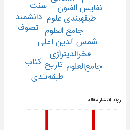
سنت
نفایس الفنون
دانشمند
طبقه­بندی علوم
تصوف
جامع العلوم
شمس الدین آملی
فخرالدینرازی
کتاب
تاریخ
جامع‌العلوم
طبقه‌بندی
روند انتشار مقاله
1