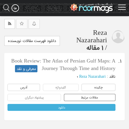
Ski
t
mai
conten
Reza
Nazarahari
دانلود فهرست مقالات نویسنده
/
1 مقاله
Book Review: The Atlas of Persian Gulf Maps: A
1.
Journey Through Time and History
معرفی و نقد
ناقد
:
Reza Nazarahari
؛
چکیده
کلیدواژه
آدرس
مقالات مرتبط
پیشنهاد دیگران
دانلود