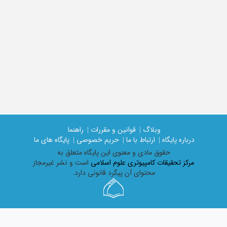
وبلاگ |
قوانین و مقررات |
راهنما
درباره پایگاه |
ارتباط با ما |
حریم خصوصی |
پایگاه های ما
حقوق مادی و معنوی اين پايگاه متعلق به
مرکز تحقیقات کامپیوتری علوم اسلامی
است و نشر غیرمجاز
محتوای آن پیگرد قانونی دارد.