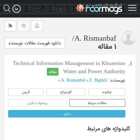
Ski
t
mai
conten
/
A. Rismanbaf
دانلود فهرست مقالات نویسنده
1 مقاله
Technical Information Management in Khuzestan
1.
Water and Power Authority
مقاله
نویسنده
:
Z. Bigdeli
؛
A. Rismanbaf
؛
چکیده
کلیدواژه
آدرس
مقالات مرتبط
پیشنهاد دیگران
دانلود
کلیدواژه های مرتبط