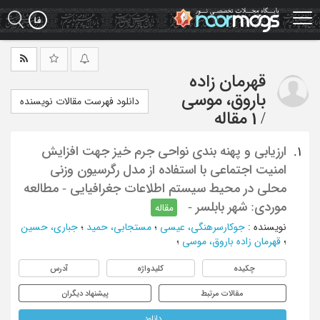
Ski
t
mai
conten
قهرمان زاده
باروق، موسی
دانلود فهرست مقالات نویسنده
/
1 مقاله
ارزیابی و پهنه بندی نواحی جرم خیز جهت افزایش
1.
امنیت اجتماعی با استفاده از مدل رگرسیون وزنی
محلی در محیط سیستم اطلاعات جغرافیایی - مطالعه
موردی: شهر بابلسر -
مقاله
نویسنده
:
جوکارسرهنگی، عیسی
؛
مستجابی، حمید
؛
جباری، حسین
؛
قهرمان زاده باروق، موسی
؛
چکیده
کلیدواژه
آدرس
مقالات مرتبط
پیشنهاد دیگران
دانلود