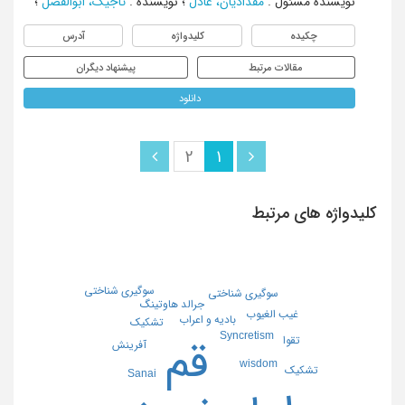
نویسنده مسئول
:
مقدادیان، عادل
؛
نویسنده
:
تاجیک، ابوالفضل
؛
چکیده
کلیدواژه
آدرس
مقالات مرتبط
پیشنهاد دیگران
دانلود
2
1
کلیدواژه های مرتبط
سوگیری شناختی
سوگیری شناختی
جرالد هاوتینگ
غیب الغیوب
بادیه و اعراب
تشکیک
Syncretism
تقوا
قم
آفرینش
wisdom
تشکیک
Sanai