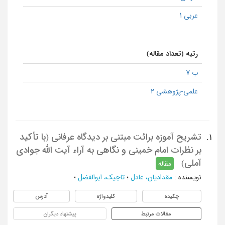
عربی 1
رتبه (تعداد مقاله)
ب 7
علمی-پژوهشی 2
تشریح آموزه برائت مبتنی بر دیدگاه عرفانی (با تأکید
1.
بر نظرات امام خمینی و نگاهی به آراء آیت الله جوادی
آملی)
مقاله
نویسنده
:
مقدادیان، عادل
؛
تاجیک، ابوالفضل
؛
چکیده
کلیدواژه
آدرس
مقالات مرتبط
پیشنهاد دیگران