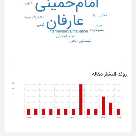
امام‌خمینی
داوری
عارفان
بآ
تجلی
تشکیک وجود
فیض
جذب
مسیحیت
Intermediary Emanation
تعدّد المعانی
شستشوی مغزی
روند انتشار مقاله
5
4
3
2
1
0
1385
1389
1394
1396
1400
1402
1404