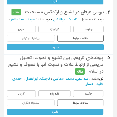
دانلود
بررسی عرفان در تشیع و ارتدکس مسیحیت
4.
مقاله
نویسنده مسئول
:
تاجیک، ابوالفضل
؛
نویسنده
:
هویدا، سید ظاهر
؛
چکیده
کلیدواژه
آدرس
مقالات مرتبط
پیشنهاد دیگران
دانلود
پیوندهای تاریخی بین تشیع و تصوف: تحلیل
5.
تاریخی از ارتباط غلات و نسبت آنها با تصوف و تشیع
در اسلام
مقاله
نویسنده
:
عبداللهی، محمد اسماعیل
؛
تاجیک، ابوالفضل
؛
احمدی
خاوه، احسان
؛
چکیده
کلیدواژه
آدرس
مقالات مرتبط
پیشنهاد دیگران
دانلود