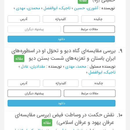
مقاله
نویسنده
:
آشوری، حسین
؛
تاجیک، ابوالفضل
؛
محمدی، مهدی
؛
چکیده
کلیدواژه
آدرس
مقالات مرتبط
پیشنهاد دیگران
دانلود
بررسی مقایسه‌ای گناه دیو و تحوّل او در اسطوره‌های
9.
ایران باستان و تعزیه‌های شست بستن دیو
مقاله
نویسنده مسئول
:
محمد، مهدی
؛
نویسنده
:
مقدادیان، عادل
؛
تاجیک، ابوالفضل
؛
چکیده
کلیدواژه
آدرس
مقالات مرتبط
پیشنهاد دیگران
دانلود
نقش حکمت در وساطت فیض (بررسی مقایسه‌ای
10.
عرفان یهود و عرفان اسلامی)
مقاله