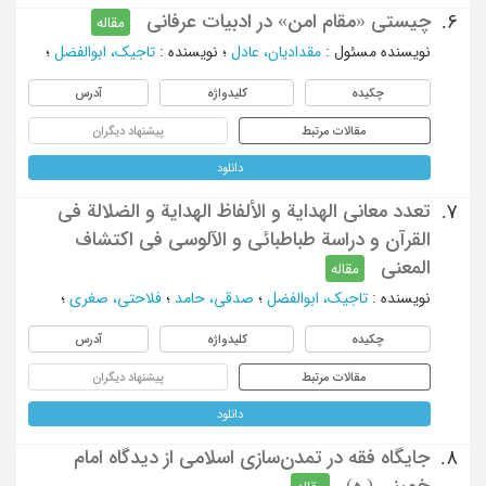
چیستی «مقام امن» در ادبیات عرفانی
6.
مقاله
نویسنده مسئول
:
مقدادیان، عادل
؛
نویسنده
:
تاجیک، ابوالفضل
؛
چکیده
کلیدواژه
آدرس
مقالات مرتبط
پیشنهاد دیگران
دانلود
تعدد معاني الهدایة و الألفاظ الهدایة و الضلالة فی
7.
القرآن و دراسة طباطبائي و الآلوسی فی اکتشاف
المعنی
مقاله
نویسنده
:
تاجیک، ابوالفضل
؛
صدقی، حامد
؛
فلاحتی، صغری
؛
چکیده
کلیدواژه
آدرس
مقالات مرتبط
پیشنهاد دیگران
دانلود
جایگاه فقه در تمدن‎سازی اسلامی از دیدگاه امام
8.
خمینی (ره)