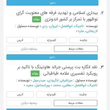
دانلود
بیداری اسلامی و تهدید فرقه های معنویت گرای
2.
نوظهور با تمرکز بر کشور اندونزی
مقاله
نویسنده
:
تاجیک، ابوالفضل
؛
ایروان، ردی
؛
نویسنده مسئول
:
لاریجانی، ساره
؛
چکیده
کلیدواژه
آدرس
مقالات مرتبط
پیشنهاد دیگران
دانلود
نقد انگاره بت پرستی جرالد هاوتینگ با تاکید بر
3.
رویکرد تفسیری علامه طباطبائی
مقاله
نویسنده مسئول
:
میراشرفی لنگرودی، سیدرسول
؛
نویسنده
:
تاجیک، ابوالفضل
؛
مطلبی، محمد
؛
پوراسماعیل، مجید
؛
چکیده
کلیدواژه
آدرس
مقالات مرتبط
پیشنهاد دیگران