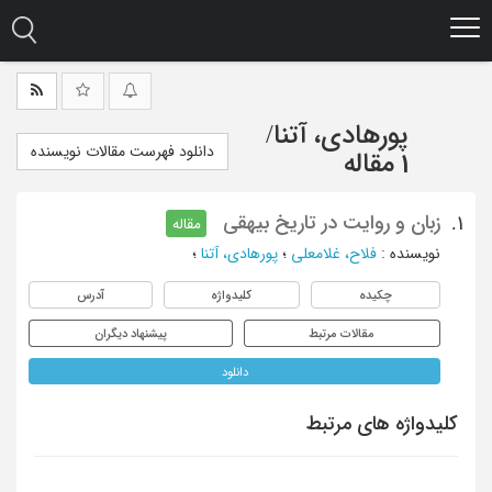
Ski
t
mai
conten
پورهادی، آتنا
/
دانلود فهرست مقالات نویسنده
1 مقاله
زبان و روایت در تاریخ بیهقی
1.
مقاله
نویسنده
:
فلاح، غلامعلی
؛
پورهادی، آتنا
؛
چکیده
کلیدواژه
آدرس
مقالات مرتبط
پیشنهاد دیگران
دانلود
کلیدواژه های مرتبط