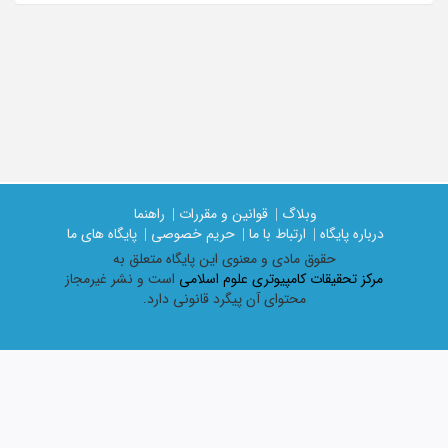
وبلاگ |
قوانین و مقررات |
راهنما
درباره پایگاه |
ارتباط با ما |
حریم خصوصی |
پایگاه های ما
حقوق مادی و معنوی اين پايگاه متعلق به
مرکز تحقیقات کامپیوتری علوم اسلامی
است و نشر غیرمجاز
محتوای آن پیگرد قانونی دارد.