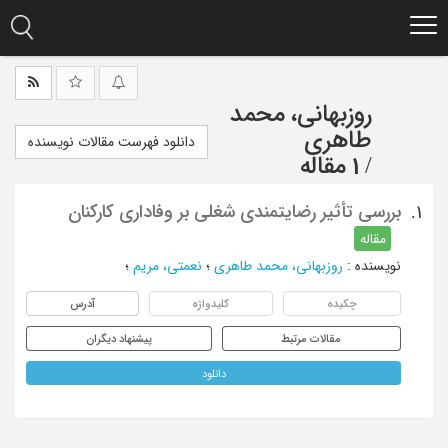
Ski
t
mai
conten
روزبهانی، محمد
طاهری
دانلود فهرست مقالات نویسنده
/
1 مقاله
بررسی تأثیر رضایتمندی شغلی بر وفاداری کارکنان
1.
مقاله
نویسنده
:
روزبهانی، محمد طاهری
؛
نعمتی، مریم
؛
چکیده
کلیدواژه
آدرس
مقالات مرتبط
پیشنهاد دیگران
دانلود