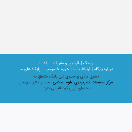
وبلاگ |
قوانین و مقررات |
راهنما
درباره پایگاه |
ارتباط با ما |
حریم خصوصی |
پایگاه های ما
حقوق مادی و معنوی اين پايگاه متعلق به
مرکز تحقیقات کامپیوتری علوم اسلامی
است و نشر غیرمجاز
محتوای آن پیگرد قانونی دارد.