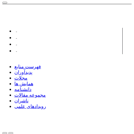
پدیدآورانی با مقالات مرتبط ...
سیسان، ابراهیم
قربان زاده، محمد
سلاجقه، علی
شورای ترجمه دفتر انتشارات کمک آموزشی
فهرست منابع
پدیدآوران
مجلات
همایش ها
دانشنامه
مجموعه مقالات
ناشران
رویدادهای علمی