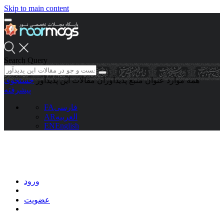
Skip to main content
Search Query
همه موارد
عنوان منبع
پدیدآوران
مقالات این پدیدآور
جستجوی
پیشرفته
فارسی
FA
العربیه
AR
EN
English
ورود
عضویت