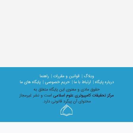
وبلاگ |
قوانین و مقررات |
راهنما
درباره پایگاه |
ارتباط با ما |
حریم خصوصی |
پایگاه های ما
حقوق مادی و معنوی اين پايگاه متعلق به
مرکز تحقیقات کامپیوتری علوم اسلامی
است و نشر غیرمجاز
محتوای آن پیگرد قانونی دارد.