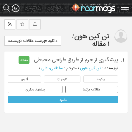
Ski
t
mai
conten
تن کین هون
/
دانلود فهرست مقالات نویسنده
1 مقاله
پیشگیری از جرم از طریق طراحی محیطی
1.
مقاله
نویسنده
:
تن کین هون
؛
مترجم
:
سلطانی، علی
؛
چکیده
کلیدواژه
آدرس
مقالات مرتبط
پیشنهاد دیگران
دانلود