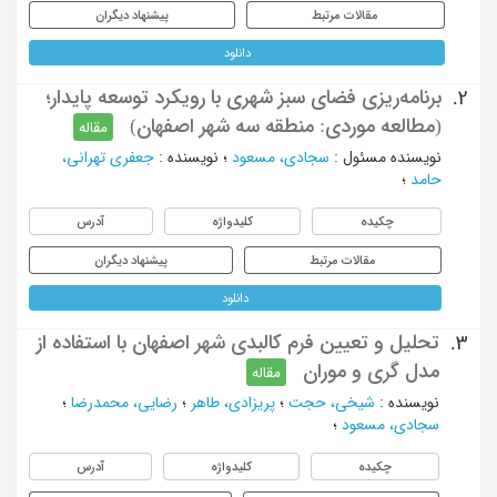
مقالات مرتبط
پیشنهاد دیگران
دانلود
برنامه‌ریزی فضای سبز شهری با رویکرد توسعه پایدار؛
2.
(مطالعه موردی: منطقه سه شهر اصفهان)
مقاله
نویسنده مسئول
:
سجادی، مسعود
؛
نویسنده
:
جعفری تهرانی،
حامد
؛
چکیده
کلیدواژه
آدرس
مقالات مرتبط
پیشنهاد دیگران
دانلود
تحلیل و تعیین فرم کالبدی شهر اصفهان با استفاده از
3.
مدل گری و موران
مقاله
نویسنده
:
شیخی، حجت
؛
پریزادی، طاهر
؛
رضایی، محمدرضا
؛
سجادی، مسعود
؛
چکیده
کلیدواژه
آدرس