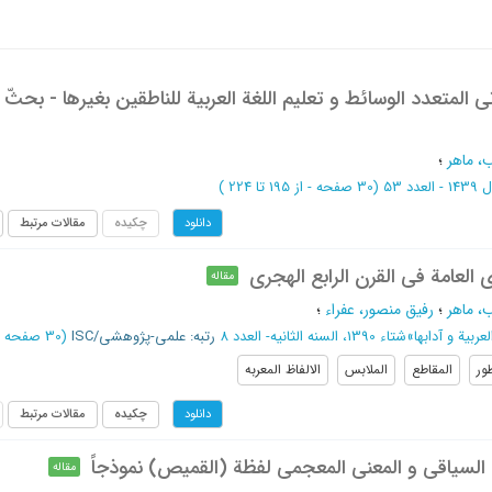
ی المتعدد الوسائط و تعلیم اللغة العربیة للناطقین بغیرها - بحثّ
 ماهر
؛
عدد 53
(‎30 صفحه -
از 195 تا 224
)
چکیده
مقالات مرتبط
دانلود
 العامة فی القرن الرابع الهجری
مقاله
 ماهر
؛
رفیق منصور، عفراء
؛
عربیة و آدابها
»
شتاء 1390، السنه الثانیه- العدد 8
رتبه: علمی-پژوهشی/ISC
(‎30 صفحه -
طور
المقاطع
الملابس
الالفاظ المعربه
چکیده
مقالات مرتبط
دانلود
ین السیاقي و المعنی المعجمي لفظة (القمیص) نموذجاً
مقاله