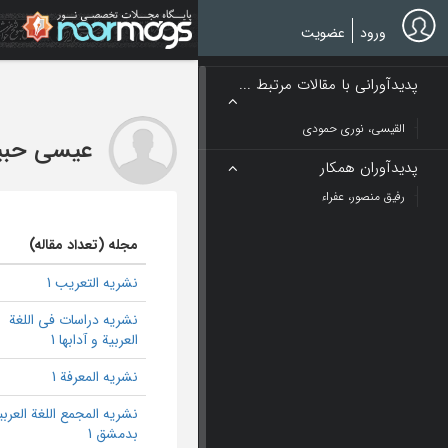
Ski
t
ورود
عضویت
mai
conten
پدیدآورانی با مقالات مرتبط ...
القیسی، نوری حمودی
عیسی حبی
پدیدآوران همکار
رفیق منصور، عفراء
مجله (تعداد مقاله)
نشریه التعریب 1
نشریه دراسات فی اللغة
العربیة و آدابها 1
نشریه المعرفة 1
نشریه المجمع اللغة العربی
بدمشق 1