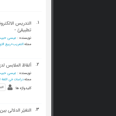
1.
التدریس الالکترون
تطبیقیّ -
نویسنده
:
عیسی حبیب،
مجله
:
التعریب
»
ربیع الاول 1439 - ال
2.
ألفاظ الملابس لدی
نویسنده
:
عیسی حبیب،
مجله
:
دراسات فی اللغة ال
الت
کلیدواژه ها
:
3.
التغیّر الدلالي ب