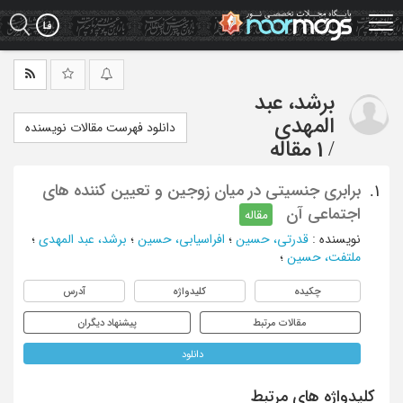
Ski
t
mai
conten
برشد، عبد
المهدی
دانلود فهرست مقالات نویسنده
/
1 مقاله
برابری جنسیتی در میان زوجین و تعیین کننده های
1.
اجتماعی آن
مقاله
نویسنده
:
قدرتی، حسین
؛
افراسیابی، حسین
؛
برشد، عبد المهدی
؛
ملتفت، حسین
؛
چکیده
کلیدواژه
آدرس
مقالات مرتبط
پیشنهاد دیگران
دانلود
کلیدواژه های مرتبط