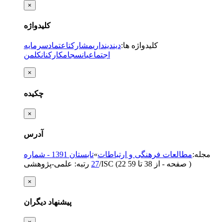
×
کلیدواژه
کلیدواژه ها
:
دین
دینداری
مشارکت
اعتماد
سرمایه
اجتماعی
انسجام
کارکنان
کلمن
×
چکیده
×
آدرس
مجله
:
مطالعات فرهنگی و ارتباطات
»
تابستان 1391 - شماره
)
از 38 تا 59
(‎22 صفحه -
رتبه: علمی-پژوهشی/ISC
27
×
پیشنهاد دیگران