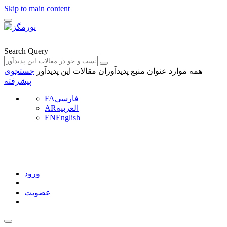
Skip to main content
Search Query
همه موارد
عنوان منبع
پدیدآوران
مقالات این پدیدآور
جستجوی
پیشرفته
فارسی
FA
العربیه
AR
EN
English
ورود
عضویت