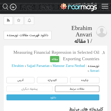
Ski
t
mai
conten
Ebrahim
Anvari
دانلود فهرست مقالات نویسنده
/
1 مقاله
Measuring Financial Repression in Selected Oil
1.
Exporting Countries
مقاله
نویسنده
:
Mansour Zarra-Nezhad
؛
Sajjad Parsaeian
؛
Ebrahim
Anvari
؛
چکیده
کلیدواژه
آدرس
مقالات مرتبط
پیشنهاد دیگران
دانلود
کلیدواژه های مرتبط