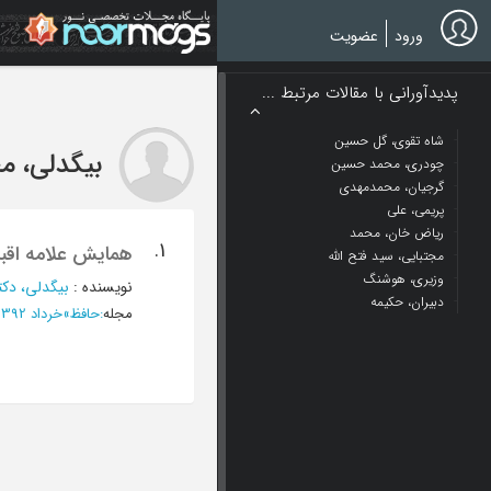
Ski
t
ورود
عضویت
mai
conten
پدیدآورانی با مقالات مرتبط ...
شاه تقوی، گل حسین
بیگدلی، م
چودری، محمد حسین
گرجیان، محمدمهدی
پریمی، علی
ریاض خان، محمد
1.
همایش علامه اقبا
مجتبایی، سید فتح الله
وزیری، هوشنگ
نویسنده
:
بیگدلی، دک
دبیران، حکیمه
مجله
:
حافظ
»
خرداد 1392 - شماره 102