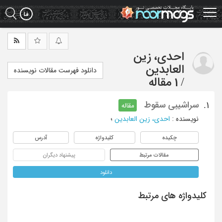
Ski
t
mai
conten
احدی، زین
العابدین
دانلود فهرست مقالات نویسنده
/
1 مقاله
سراشیبی سقوط
1.
مقاله
نویسنده
:
احدی، زین العابدین
؛
چکیده
کلیدواژه
آدرس
مقالات مرتبط
پیشنهاد دیگران
دانلود
کلیدواژه های مرتبط