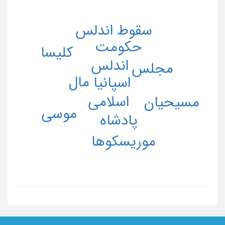
سقوط اندلس
حکومت
کلیسا
اندلس
مجلس
مال
اسپانیا
اسلامی
مسیحیان
موسی
پادشاه
موریسکوها