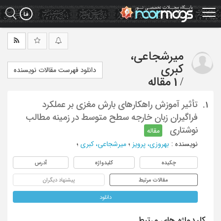
Ski
t
mai
conten
میرشجاعی،
کبری
دانلود فهرست مقالات نویسنده
/
1 مقاله
تأثیر آموزش راهکارهای بارش مغزی بر عملکرد
1.
فراگیران زبان خارجه سطح متوسط در زمینه مطالب
نوشتاری
مقاله
نویسنده
:
بهروزی، پرویز
؛
میرشجاعی، کبری
؛
چکیده
کلیدواژه
آدرس
مقالات مرتبط
پیشنهاد دیگران
دانلود
کلیدواژه های مرتبط