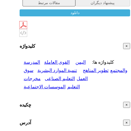
پیشنهاد دیگران
مقالات مرتبط
دانلود
کلیدواژه
×
کلیدواژه ها
:
الیمن
القوی العاملة
المدرسة
والمجتمع
تطویر المناهج
تنمیة الموارد البشریة
سوق
العمل
التعلیم الصناعی
مخرجات
التعلیم
الموسسات الاجتماعیة
چکیده
×
آدرس
×