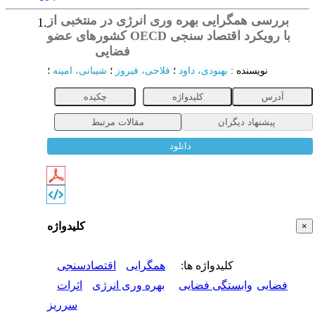
بررسی همگرایی بهره وری انرژی در منتخبی از
1.
کشورهای عضو OECD با رویکرد اقتصاد سنجی
فضایی
مقاله
نویسنده
:
بهبودی، داود
؛
فلاحی، فیروز
؛
شیبانی، امینه
؛
آدرس
کلیدواژه
چکیده
پیشنهاد دیگران
مقالات مرتبط
دانلود
کلیدواژه
×
کلیدواژه ها
:
همگرایی
اقتصادسنجی
فضایی
وابستگی فضایی
بهره وری انرژی
اثرات
سرریز