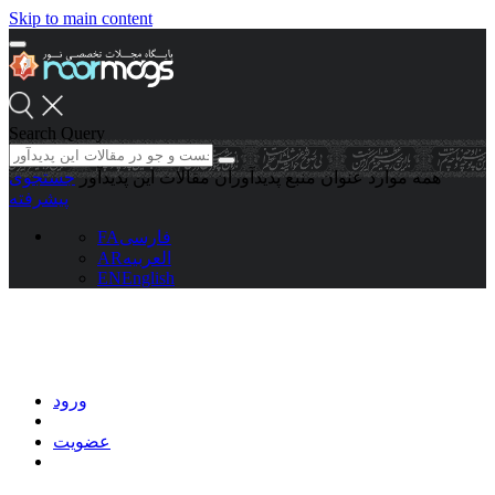
Skip to main content
Search Query
همه موارد
عنوان منبع
پدیدآوران
مقالات این پدیدآور
جستجوی
پیشرفته
فارسی
FA
العربیه
AR
EN
English
ورود
عضویت