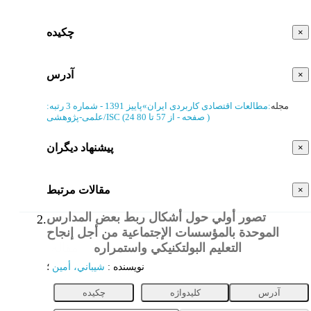
چکیده
×
آدرس
×
مجله
:
مطالعات اقتصادی کاربردی ایران
»
پاییز 1391 - شماره 3
رتبه:
)
از 57 تا 80
(‎24 صفحه -
علمی-پژوهشی/ISC
پیشنهاد دیگران
×
مقالات مرتبط
×
تصور أولي حول أشكال ربط بعض المدارس
2.
الموحدة بالمؤسسات الإجتماعية من أجل إنجاح
التعليم البولتكنيكي واستمراره
مقاله
نویسنده
:
شيباني، أمين
؛
آدرس
کلیدواژه
چکیده