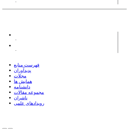
پیکارجو، کامبیز
پدیدآوران همکار
فلاحی، فیروز
بهبودی، داود
فهرست منابع
پدیدآوران
مجلات
همایش ها
دانشنامه
مجموعه مقالات
ناشران
رویدادهای علمی