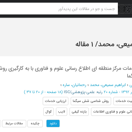
میعی، محمد
/
1 مقاله
ت مرکز منطقه ای اطلاع رسانی علوم و فناوری با به کارگیری رو
ا
ی
؛
ابراهیم سمیعی، محمد
؛
رحمانیان، ساره
؛
شماره 20
رتبه: علمی-پژوهشی/ISC
(‎18 صفحه -
از 20 تا 37
)
يت خدمات
روش شناسي شش سيگما
ارزيابي خدمات
اني علوم و فناوري اطلاعات
بازده كيفي
لايب
كوال
چکیده
مقالات مرتبط
دانلود