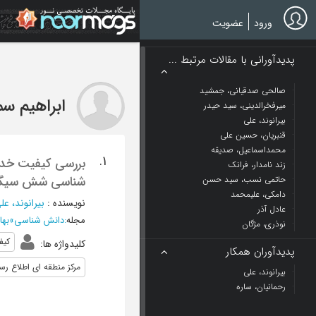
Ski
t
ورود
عضویت
mai
conten
پدیدآورانی با مقالات مرتبط ...
صالحی صدقیانی، جمشید
ابراهیم س
میرفخرالدینی، سید حیدر
بیرانوند، علی
قنبریان، حسین علی
محمداسماعیل، صدیقه
1.
بررسی کیفیت خدما
زند نامدار، فرانک
شناسی شش سیگم
حاتمی نسب، سید حسن
دامکی، علیمحمد
نویسنده
:
بیرانوند، عل
عادل آذر
مجله
:
دانش شناسی
»
بهار 1392 - 
نوذری، مژگان
كيف
کلیدواژه ها
:
پدیدآوران همکار
مركز منطقه اي اطلاع رس
بیرانوند، علی
رحمانیان، ساره