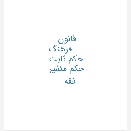
قانون
فرهنگ
حکم ثابت
حکم متغیر
فقه