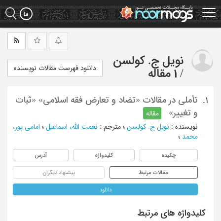
Ski
t
mai
conten
نویل ج. کولسن
دانلود فهرست مقالات نویسنده
/
1 مقاله
تأملی در مقالات «تضاد و تعارض فقه اسلامی» «ثبات
1.
و تغییر»
مقاله
نویسنده
:
نویل ج. کولسن
؛
مترجم
:
نعمت الله، اسماعیل
؛
امامی پور،
محمد
؛
چکیده
کلیدواژه
آدرس
مقالات مرتبط
پیشنهاد دیگران
دانلود
کلیدواژه های مرتبط