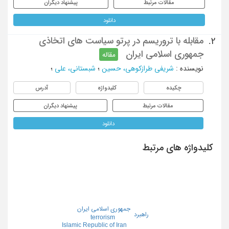
مقالات مرتبط
پیشنهاد دیگران
دانلود
مقابله با تروریسم در پرتو سیاست های اتخاذی
2.
جمهوری اسلامی ایران
مقاله
نویسنده
:
شریفی طرازکوهی، حسین
؛
شبستانی، علی
؛
چکیده
کلیدواژه
آدرس
مقالات مرتبط
پیشنهاد دیگران
دانلود
کلیدواژه های مرتبط
جمهوری اسلامی ایران
راهبرد
terrorism
Islamic Republic of Iran