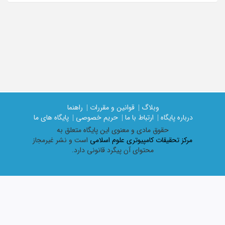
وبلاگ |
قوانین و مقررات |
راهنما
درباره پایگاه |
ارتباط با ما |
حریم خصوصی |
پایگاه های ما
حقوق مادی و معنوی اين پايگاه متعلق به
مرکز تحقیقات کامپیوتری علوم اسلامی
است و نشر غیرمجاز
محتوای آن پیگرد قانونی دارد.