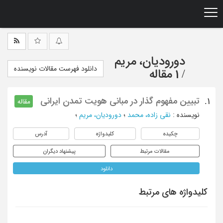
Ski
t
mai
conten
دورودیان، مریم
دانلود فهرست مقالات نویسنده
/
1 مقاله
تبیین مفهوم گذار در مبانی هویت تمدن ایرانی
1.
مقاله
نویسنده
:
نقی زاده، محمد
؛
دورودیان، مریم
؛
چکیده
کلیدواژه
آدرس
مقالات مرتبط
پیشنهاد دیگران
دانلود
کلیدواژه های مرتبط