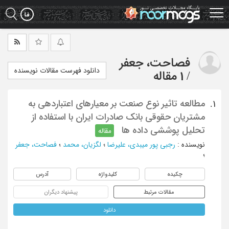
Ski
t
mai
conten
فصاحت، جعفر
دانلود فهرست مقالات نویسنده
/
1 مقاله
مطالعه تاثیر نوع صنعت بر معیارهای اعتباردهی به
1.
مشتریان حقوقی بانک صادرات ایران با استفاده از
تحلیل پوششی داده ها
مقاله
نویسنده
:
رجبی پور میبدی، علیرضا
؛
لگزیان، محمد
؛
فصاحت، جعفر
؛
چکیده
کلیدواژه
آدرس
مقالات مرتبط
پیشنهاد دیگران
دانلود