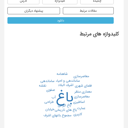
چکیده
کلیدواژه
آدرس
مقالات مرتبط
پیشنهاد دیگران
دانلود
کلیدواژه های مرتبط
شاهنامه
معاصرسازی
ساماندهی و احیاء
ساماندهی
اشرف البلاد
فضای شهری
نقشه
صفوی
باغ
معماری منظر
معاصرسازی
آب
اساطیری
طراحی
باغ ایرانی
عمارت
خیابان
باغ های تاریخی
کاربری
مجموع باغهاي اشرف