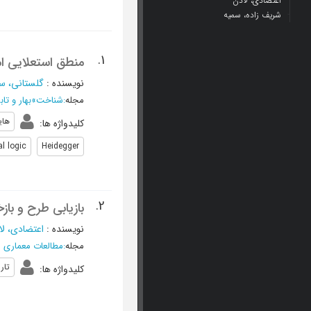
اعتضادی، لادن
شریف زاده، سمیه
1.
منطق استعلایی ا
نویسنده
:
گلستانی، س
مجله
:
شناخت
»
بهار و تابستان 400
های
کلیدواژه ها
:
l logic
Heidegger
2.
بازیابی طرح و باز
نویسنده
:
اعتضادی، لا
مجله
:
مطالعات معماری ا
تار
کلیدواژه ها
: