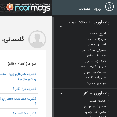
Ski
t
ورود
عضویت
mai
conten
پدیدآورانی با مقالات مرتبط ...
افروغ، محمد
گلستانی، 
نقی زاده، محمد
انصاری، مجتبی
حسینی، سید ظاهر
هاشمیان، هادی
فلاح نژاد، منصور
مجله (تعداد مقاله)
جاوری شهرضا، محسن
حقیقت بین، مهدی
نشریه هنرهای زیبا - معم
تقی زاده، فاطمه
و شهرسازی 1
حیدری، محمود
نشریه باغ نظر 1
پدیدآوران همکار
نشریه مطالعات معماری ای
حجت، عیسی
1
سعدوندی، مهدی
معین‌زاده، مهدی
نشریه شناخت 1