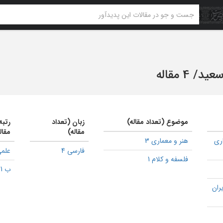
سعید
/
4 مقاله
موضوع (تعداد مقاله)
زبان (تعداد
رتبه
مقاله)
مقال
اری
هنر و معماری 3
فارسی 4
علمی
فلسفه و کلام 1
ب 1
ران