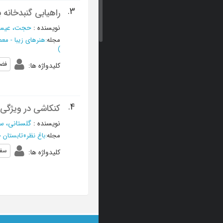
3.
راهیابی گنبدخانه
نویسنده
:
حجت، عیس
مجله
:
هنرهای زیبا - مع
)
فضا
کلیدواژه ها
:
4.
کنکاشی در ویژگی
نویسنده
:
گلستانی، س
مجله
:
باغ نظر
»
تابستان 1390 - شماره 17
سفر
کلیدواژه ها
: