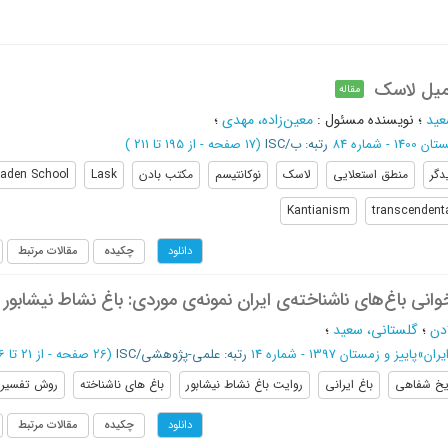
میل لاسک
مقاله
عید
؛
نویسنده مسئول
:
معین‌زاده، مهدی
؛
1 - شماره 84
رتبه: ب/ISC
(‎17 صفحه -
از 195 تا 211
)
دگر
منطق استعلایی
لاسک
نوکانتیسم
مکتب بادن
Lask
aden School
Kantianism
transcendenta
چکیده
مقالات مرتبط
دانلود
خوانی باغ‌های ناشناخته‌ی ایران نمونه‌ی موردی: باغ نشاط نیشابور
دن
؛
گلستانی، سعید
؛
یران
»
پاییز و زمستان 1397 - شماره 14
رتبه: علمی-پژوهشی/ISC
(‎26 صفحه -
از 21 تا 46
یخ شفاهی
باغ ایرانی
روایت باغ نشاط نیشابور
باغ های ناشناخته
روش تفسیری
چکیده
مقالات مرتبط
دانلود