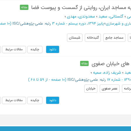
 به مساجد ایران، روایتی از گسست و پیوست فضا
مقاله
ی
؛
گلستانی، سعید
؛
سعدوندی، مهدی
؛
ماری و شهرسازی
»
پاییز 1394، دوره بیستم - شماره 3
رتبه: علمی-پژوهشی/ISC
(‎10 صفحه -
مساجد جامع
گنبدخانه
شبستان
چکیده
مقالات مرتبط
دانلود
 های خیابان صفوی
مقاله
عید
؛
شریف زاده، سمیه
؛
رتبه: علمی-پژوهشی/ISC
(‎10 صفحه -
از 59 تا 68
)
نامه
عصر صفوی
خیابان
چکیده
مقالات مرتبط
دانلود