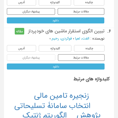
چکیده
کلیدواژه
آدرس
مقالات مرتبط
پیشنهاد دیگران
دانلود
تبیین الگوی استقرار ماشین های خودپرداز
6.
مقاله
نویسنده
:
الفت، لعیا
؛
فوکردی، رحیم
؛
چکیده
کلیدواژه
آدرس
مقالات مرتبط
پیشنهاد دیگران
دانلود
کلیدواژه های مرتبط
زنجیره تامین مالی
انتخاب سامانۀ تسلیحاتی
پژوهش
الگوریتم ژنتیک