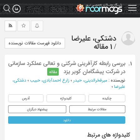
Ski
t
mai
conten
دشتکی، علیرضا
دانلود فهرست مقالات نویسنده
/
1 مقاله
بررسی رابطه کارآفرینی شرکتی و تعالی عملکرد سازمانی
1.
در شرکت پیشگامان کویر یزد
مقاله
نویسنده
:
میرفخرالدینی، حیدر
؛
زارع احمدآبادی، حبیب
؛
دشتکی،
علیرضا
؛
چکیده
کلیدواژه
آدرس
مقالات مرتبط
پیشنهاد دیگران
دانلود
کلیدواژه های مرتبط