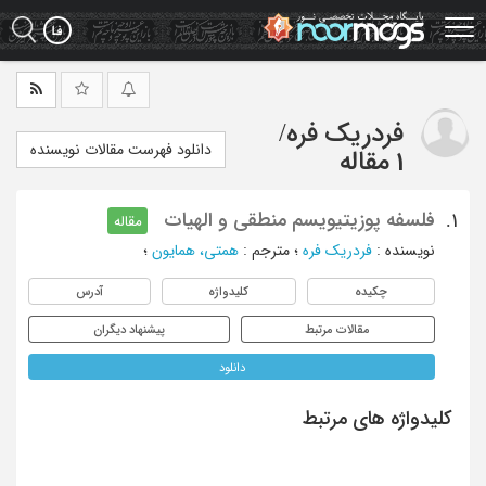
Ski
t
mai
conten
فردریک فره
/
دانلود فهرست مقالات نویسنده
1 مقاله
فلسفه پوزیتیویسم منطقی و الهیات
1.
مقاله
نویسنده
:
فردریک فره
؛
مترجم
:
همتی، همایون
؛
چکیده
کلیدواژه
آدرس
مقالات مرتبط
پیشنهاد دیگران
دانلود
کلیدواژه های مرتبط