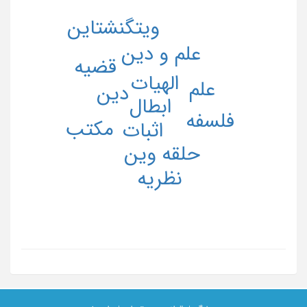
ویتگنشتاین
علم و دین
قضیه
الهیات
علم
دین
ابطال
فلسفه
مکتب
اثبات
حلقه وین
نظریه